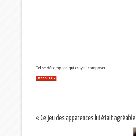
Tel se décompose qui croyait composer…
LIRE TOUT !
"LES
ATTRACTIONS
NÉCESSAIRES
:
AUJOURD’HUI,
LE
DERNIER
PALIER"
« Ce jeu des apparences lui était agréable