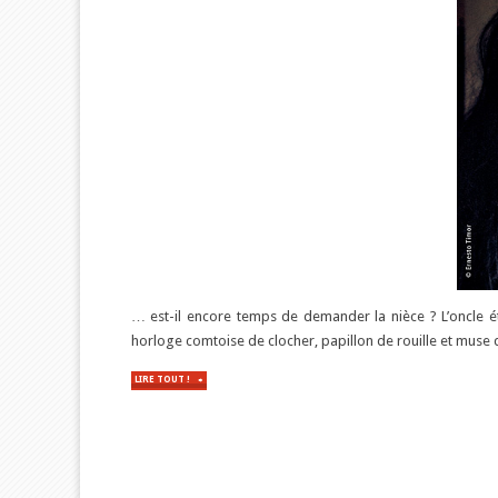
… est-il encore temps de demander la nièce ? L’oncle é
horloge comtoise de clocher, papillon de rouille et muse
LIRE TOUT !
"DANS
LA
FAMILLE
TEMPS-
QUI-
PASSE…"