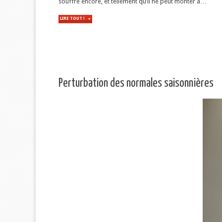
souffre encore, et tellement qu’il ne peut monter à…
LIRE TOUT !
"FULGURANCE
AU
CABINET"
Perturbation des normales saisonnières