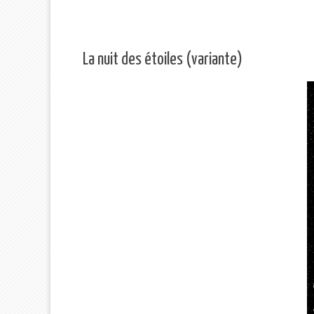
ÉTAIT
AGRÉABLE »"
La nuit des étoiles (variante)
ES FOUILLES