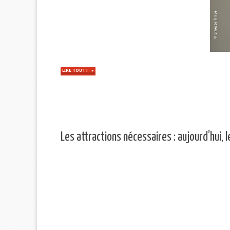
LIRE TOUT !
"PERTURBATION
DES
NORMALES
SAISONNIÈRES"
Les attractions nécessaires : aujourd’hui, l
OUILLES