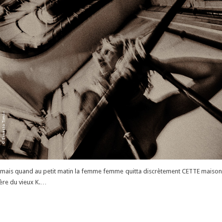
vie, mais quand au petit matin la femme femme quitta discrètement CETTE maison 
ère du vieux K.…